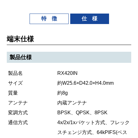
特 徴
仕 様
端末仕様
製品仕様
製品名
RX420IN
サイズ
約W25.6×D42.0×H4.0mm
質量
約8g
アンテナ
内蔵アンテナ
変調方式
BPSK、QPSK、8PSK
通信方式
4x/2x/1xパケット方式、フレック
スチェンジ方式、64kPIFS(ベス