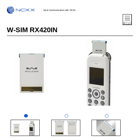
Next Communication with NCXX.
W-SIM RX420IN