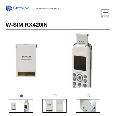
Next Communication with NCXX.
W-SIM RX420IN