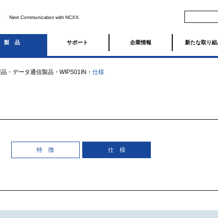
Next Communication with NCXX.
製品
サポート
企業情報
新たな取り組
製品
・
データ通信製品
・
WIPS01IN
・
仕様
特 徴
仕 様