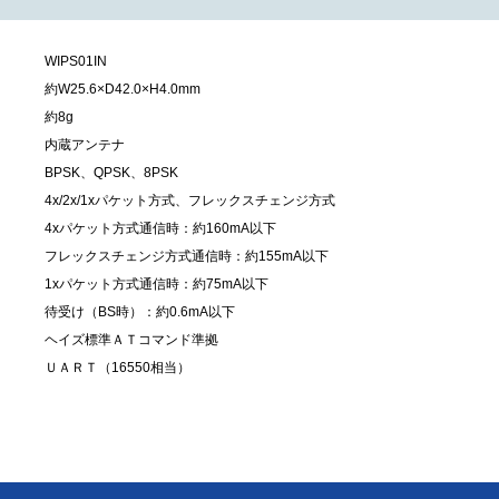
WIPS01IN
約W25.6×D42.0×H4.0mm
約8g
内蔵アンテナ
BPSK、QPSK、8PSK
4x/2x/1xパケット方式、フレックスチェンジ方式
4xパケット方式通信時：約160mA以下
フレックスチェンジ方式通信時：約155mA以下
1xパケット方式通信時：約75mA以下
待受け（BS時）：約0.6mA以下
ヘイズ標準ＡＴコマンド準拠
ＵＡＲＴ（16550相当）