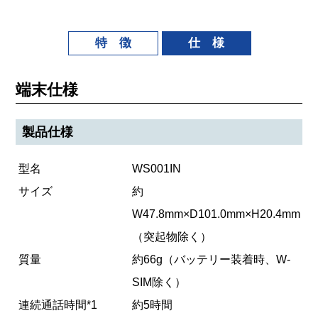
特 徴
仕 様
端末仕様
製品仕様
型名
WS001IN
サイズ
約
W47.8mm×D101.0mm×H20.4mm
（突起物除く）
質量
約66g（バッテリー装着時、W-
SIM除く）
連続通話時間*1
約5時間