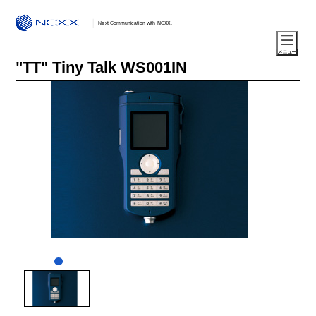
Next Communication with NCXX.
"TT" Tiny Talk WS001IN