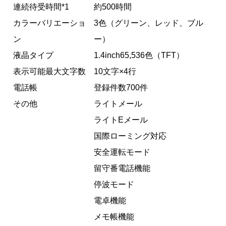
連続待受時間*1
約500時間
カラーバリエーショ
3色（グリーン、レッド、ブル
ン
ー）
液晶タイプ
1.4inch65,536色（TFT）
表示可能最大文字数
10文字×4行
電話帳
登録件数700件
その他
ライトメール
ライトEメール
国際ローミング対応
安全運転モード
留守番電話機能
停波モード
電卓機能
メモ帳機能