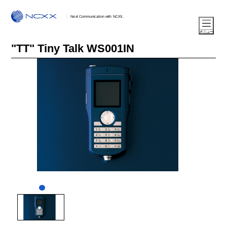
Next Communication with NCXX.
"TT" Tiny Talk WS001IN