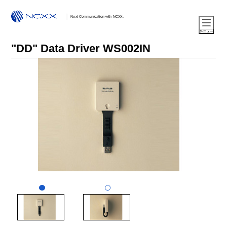
Next Communication with NCXX.
"DD" Data Driver WS002IN