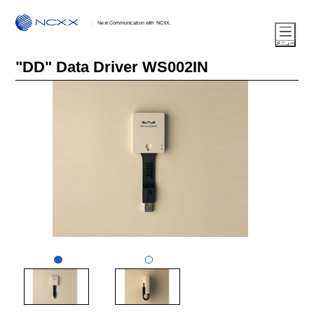
Next Communication with NCXX.
"DD" Data Driver WS002IN