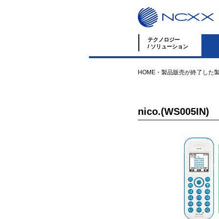
テクノロジー
/ ソリューション
HOME
・
製品
販売が終了した
nico.(WS005IN)