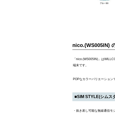
nico.(WS005IN)
「nico.(WS005IN)」は
端末です。
POPなカラーバリエーショ
■SIM STYLE(シムス
・抜き差し可能な無線通信モジ