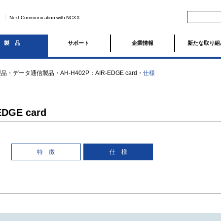
Next Communication with NCXX.
製品
サポート
企業情報
新たな取り組
製品
・
データ通信製品
・
AH-H402P：AIR-EDGE card
・
仕様
DGE card
特 徴
仕 様