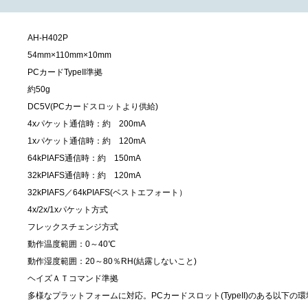
AH-H402P
54mm×110mm×10mm
PCカードTypeII準拠
約50g
DC5V(PCカードスロットより供給)
4xパケット通信時：約 200mA
1xパケット通信時：約 120mA
64kPIAFS通信時：約 150mA
32kPIAFS通信時：約 120mA
32kPIAFS／64kPIAFS(ベストエフォート）
4x/2x/1xパケット方式
フレックスチェンジ方式
動作温度範囲：0～40℃
動作湿度範囲：20～80％RH(結露しないこと)
ヘイズＡＴコマンド準拠
多様なプラットフォームに対応。PCカードスロット(TypeII)のある以下の環境