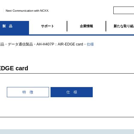
Next Communication with NCXX.
製品
サポート
企業情報
新たな取り組
製品
・
データ通信製品
・
AH-H407P：AIR-EDGE card
・
仕様
DGE card
特 徴
仕 様