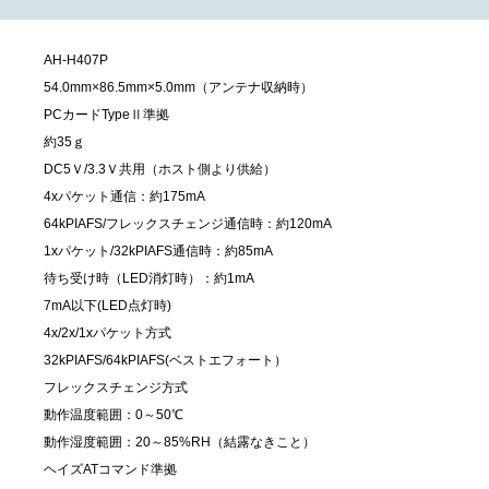
AH-H407P
54.0mm×86.5mm×5.0mm（アンテナ収納時）
PCカードTypeⅡ準拠
約35ｇ
DC5Ｖ/3.3Ｖ共用（ホスト側より供給）
4xパケット通信：約175mA
64kPIAFS/フレックスチェンジ通信時：約120mA
1xパケット/32kPIAFS通信時：約85mA
待ち受け時（LED消灯時）：約1mA
7mA以下(LED点灯時)
4x/2x/1xパケット方式
32kPIAFS/64kPIAFS(ベストエフォート）
フレックスチェンジ方式
動作温度範囲：0～50℃
動作湿度範囲：20～85%RH（結露なきこと）
ヘイズATコマンド準拠