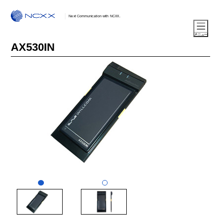
Next Communication with NCXX.
AX530IN