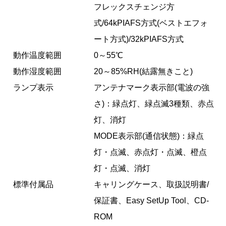
フレックスチェンジ方
式/64kPIAFS方式(ベストエフォ
ート方式)/32kPIAFS方式
動作温度範囲
0～55℃
動作湿度範囲
20～85%RH(結露無きこと)
ランプ表示
アンテナマーク表示部(電波の強
さ)：緑点灯、緑点滅3種類、赤点
灯、消灯
MODE表示部(通信状態)：緑点
灯・点滅、赤点灯・点滅、橙点
灯・点滅、消灯
標準付属品
キャリングケース、取扱説明書/
保証書、Easy SetUp Tool、CD-
ROM