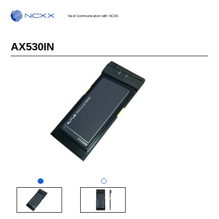
Next Communication with NCXX.
AX530IN