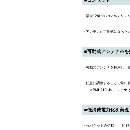
■コンセプト
・最大128kbpsのマルチリ
・アンテナが可動式になったb-
■可動式アンテナ※を
・可動式アンテナを採用し、
・任意に調整することで常に
※BMH11C-Jのアンテ
■低消費電力化を実現
・4xパケット通信時 約17