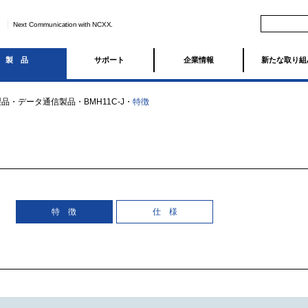
Next Communication with NCXX.
製品
サポート
企業情報
新たな取り組
製品
・
データ通信製品
・
BMH11C-J
・
特徴
特 徴
仕 様