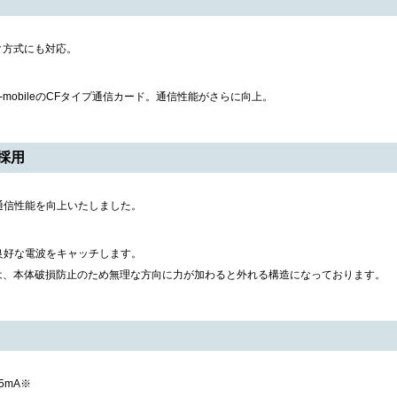
ンク方式にも対応。
mobileのCFタイプ通信カード。通信性能がさらに向上。
採用
通信性能を向上いたしました。
良好な電波をキャッチします。
ナは、本体破損防止のため無理な方向に力が加わると外れる構造になっております。
5mA※