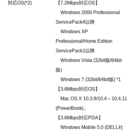
対応OS(*2)
【7.2Mbps対応OS】
Windows 2000 Professional
ServicePack4以降
Windows XP
Professional/Home Edition
ServicePack1以降
Windows Vista (32bit版/64bit
版)
Windows 7 (32bit/64bit版) *1
【3.6Mbps対応OS】
Mac OS X 10.3.9/10.4～10.4.11
(PowerBook)」
【3.6Mbps対応PDA】
Windows Mobile 5.0 (DELL社