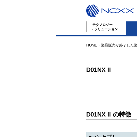
テクノロジー
/ ソリューション
HOME
・
製品
販売が終了した
D01NX II
D01NX II の特徴