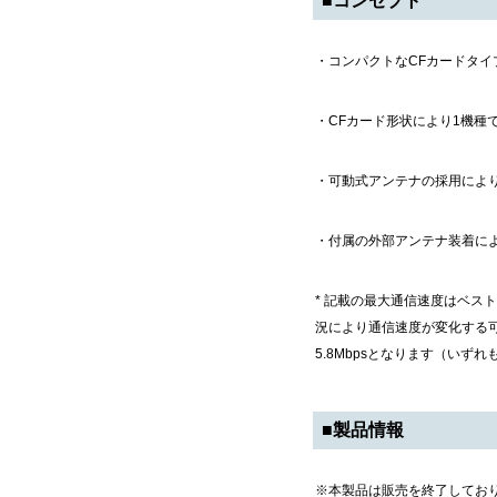
■コンセプト
・コンパクトなCFカードタイプ 
・CFカード形状により1機種
・可動式アンテナの採用によ
・付属の外部アンテナ装着に
* 記載の最大通信速度はベ
況により通信速度が変化する可能
5.8Mbpsとなります（いず
■製品情報
※本製品は販売を終了してお