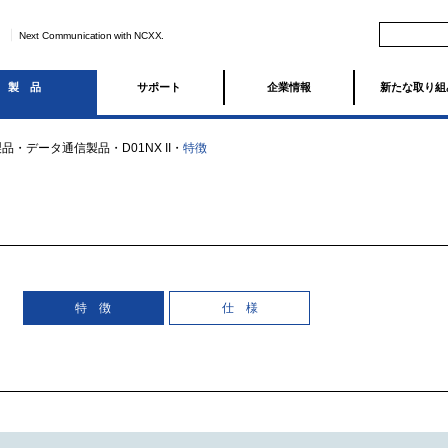
Next Communication with NCXX.
製品
サポート
企業情報
新たな取り組
製品
・
データ通信製品
・
D01NX II
・
特徴
特 徴
仕 様