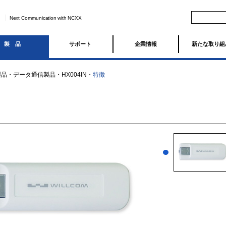
Next Communication with NCXX.
製品
サポート
企業情報
新たな取り組
製品
・
データ通信製品
・
HX004IN
・
特徴