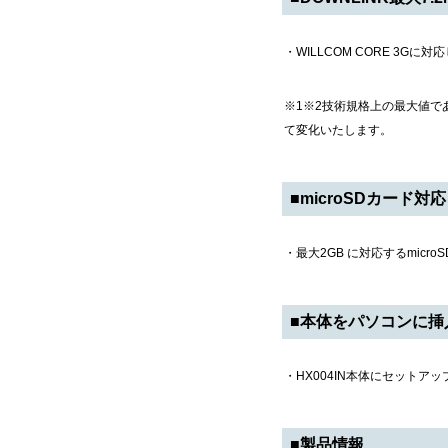
・WILLCOM CORE 3Gに
※1※2技術規格上の最大値で
て変化いたします。
■microSDカード対応
・最大2GB に対応するmic
■本体をパソコンに挿
・HX004IN本体にセット
■製品情報