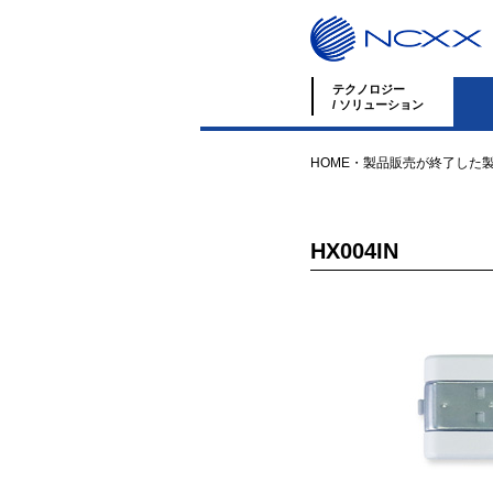
テクノロジー
/ ソリューション
HOME
・
製品
販売が終了した
HX004IN