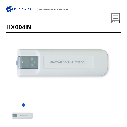
Next Communication with NCXX.
HX004IN