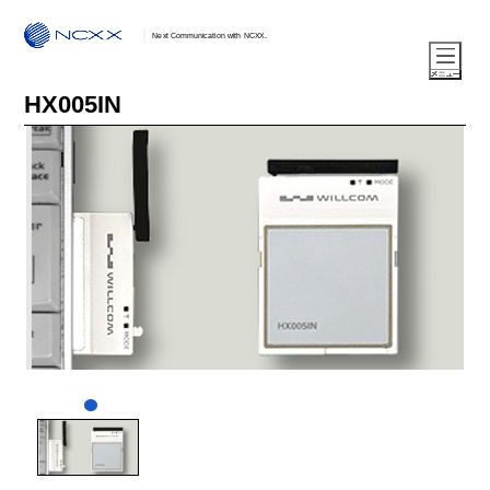
Next Communication with NCXX.
HX005IN