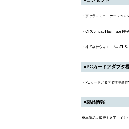
■コンセプト
・京セラコミュニケーションシ
・CF(CompactFlashTyp
・株式会社ウィルコムのPHS
■PCカードアダプタ
・PCカードアダプタ標準装備で
■製品情報
※本製品は販売を終了してお