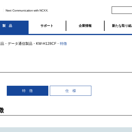
Next Communication with NCXX.
製品
サポート
企業情報
新たな取り組
製品
・
データ通信製品
・
KW-H128CF
・
特徴
特 徴
仕 様
徴