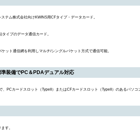
ステム株式会社向けKWINS用CFタイプ・データカード。
eII準拠)タイプのデータ通信カード。
パケット通信網を利用しマルチ/シングルパケット方式で通信可能。
標準装備でPC＆PDAデュアル対応
、PCカードスロット（TypeII）またはCFカードスロット（TypeII）のあるパソ
ります。