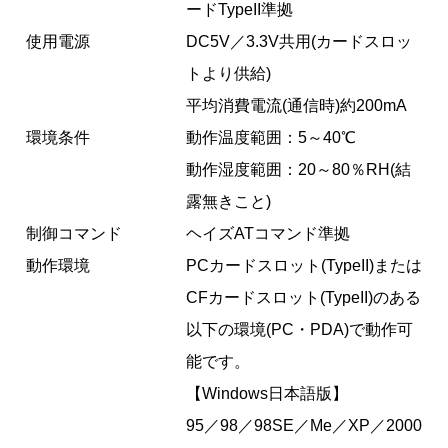
ードTypeII準拠
使用電源
DC5V／3.3V共用(カードスロッ
トより供給)
平均消費電流(通信時)約200mA
環境条件
動作温度範囲：5～40℃
動作湿度範囲：20～80％RH(結
露無きこと)
制御コマンド
ヘイズATコマンド準拠
動作環境
PCカードスロット(TypeII)または
CFカードスロット(TypeII)のある
以下の環境(PC・PDA)で動作可
能です。
【Windows日本語版】
95／98／98SE／Me／XP／2000