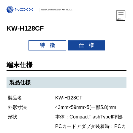
Next Communication with NCXX.
KW-H128CF
特 徴
仕 様
端末仕様
製品仕様
製品名
KW-H128CF
外形寸法
43mm×59mm×5(一部5.8)mm
形状
本体：CompactFlashTypeII準拠
PCカードアダプタ装着時：PCカ