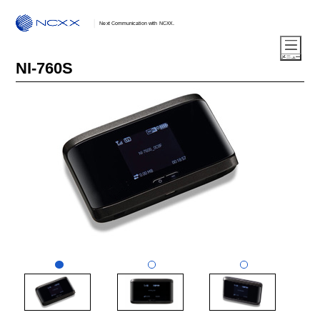
Next Communication with NCXX.
NI-760S