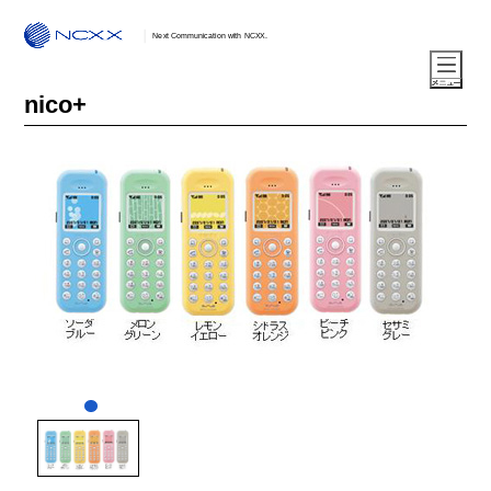
Next Communication with NCXX.
nico+