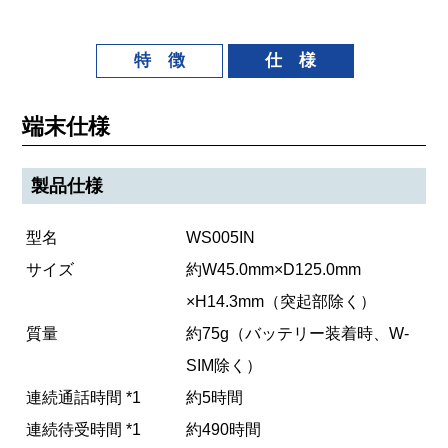
特 徴
仕 様
端末仕様
製品仕様
型名
WS005IN
サイズ
約W45.0mm×D125.0mm
×H14.3mm（突起部除く）
質量
約75g（バッテリー装着時、W-
SIM除く）
連続通話時間 *1
約5時間
連続待受時間 *1
約490時間