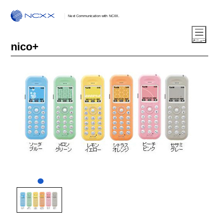
Next Communication with NCXX.
nico+