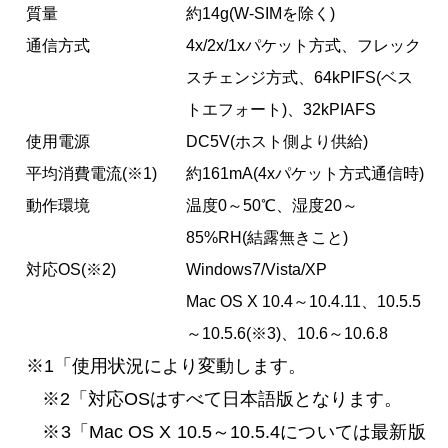
質量
約14g(W-SIMを除く)
通信方式
4x/2x/1xパケット方式、フレック
スチェンジ方式、64kPIFS(ベス
トエフォート)、32kPIAFS
使用電源
DC5V(ホスト側より供給)
平均消費電流(※1)
約161mA(4xパケット方式通信時)
動作環境
温度0～50℃、湿度20～
85%RH(結露無きこと)
対応OS(※2)
Windows7/Vista/XP
Mac OS X 10.4～10.4.11、10.5.5
～10.5.6(※3)、10.6～10.6.8
※1「使用状況により変動します。
※2「対応OSはすべて日本語版となります。
※3「Mac OS X 10.5～10.5.4については最新版