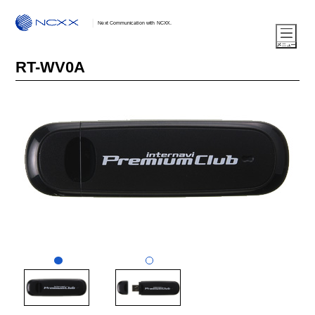
Next Communication with NCXX.
RT-WV0A