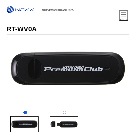
Next Communication with NCXX.
RT-WV0A