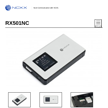
Next Communication with NCXX.
RX501NC