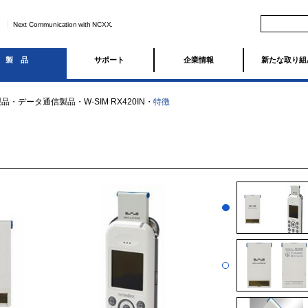
Next Communication with NCXX.
製品
サポート
企業情報
新たな取り組
製品
・
データ通信製品
・
W-SIM RX420IN
・
特徴