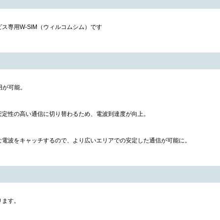
ビス専用W-SIM（ウィルコムシム）です
利用が可能。
安定性の高い通信に切り替わるため、電波到達度が向上。
な電波をキャッチするので、より広いエリアでの安定した通信が可能に。
ります。