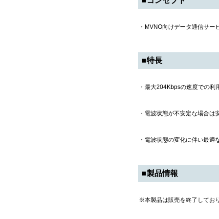
■コンセプト
・MVNO向けデータ通信サー
■特長
・最大204Kbpsの速度での
・電波状態が不安定な場合は
・電波状態の変化に伴い最適
■製品情報
※本製品は販売を終了してお