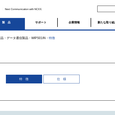
Next Communication with NCXX.
製品
サポート
企業情報
新たな取り組
製品
・
データ通信製品
・
WIPS01IN
・
特徴
特 徴
仕 様