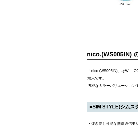
nico.(WS005IN)
「nico.(WS005IN)」は
端末です。
POPなカラーバリエーショ
■SIM STYLE(シムス
・抜き差し可能な無線通信モジ