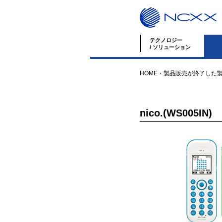
テクノロジー
/ ソリューション
HOME
・
製品
販売が終了した
nico.(WS005IN)