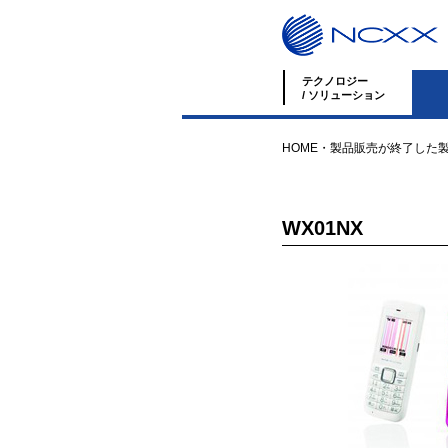
テクノロジー
/ ソリューション
HOME
・
製品
販売が終了した
WX01NX