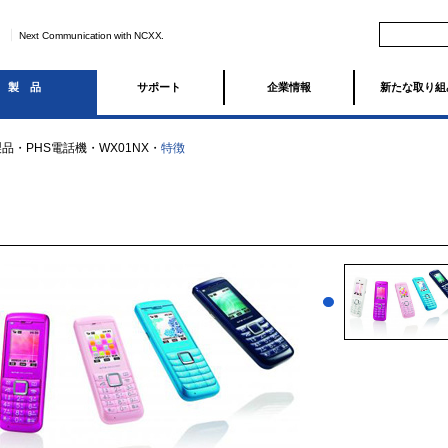
Next Communication with NCXX.
製品
サポート
企業情報
新たな取り組
製品
・
PHS電話機
・
WX01NX
・
特徴