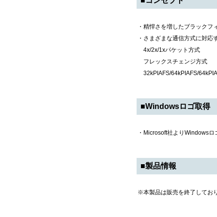
■コンセプト
・精悍さを増したブラックフ
・さまざまな通信方式に対応
4x/2x/1xパケット方式
フレックスチェンジ方式
32kPIAFS/64kPIAFS/
■Windowsロゴ取得
・Microsoft社よりWind
■製品情報
※本製品は販売を終了してお