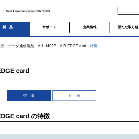
Next Communication with NCXX.
製品
サポート
企業情報
新たな取り組
製品
・
データ通信製品
・
AH-H402P：AIR-EDGE card
・
特徴
DGE card
特 徴
仕 様
EDGE card の特徴