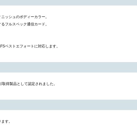
ィニッシュのボディーカラー。
するフルスペック通信カード。
64kPIAFSベストエフォートに対応します。
owsロゴ取得製品として認定されました。
ります。