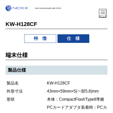
Next Communication with NCXX.
KW-H128CF
特 徴
仕 様
端末仕様
製品仕様
製品名
KW-H128CF
外形寸法
43mm×59mm×5(一部5.8)mm
形状
本体：CompactFlashTypeII準拠
PCカードアダプタ装着時：PCカ