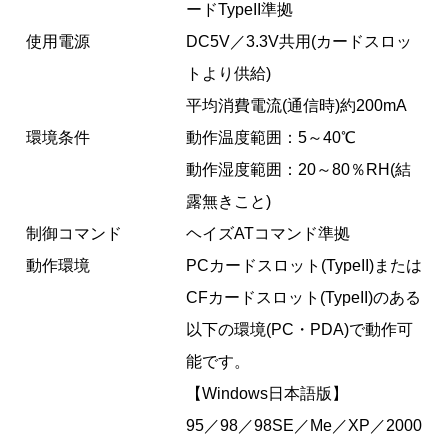
ードTypeII準拠
使用電源
DC5V／3.3V共用(カードスロッ
トより供給)
平均消費電流(通信時)約200mA
環境条件
動作温度範囲：5～40℃
動作湿度範囲：20～80％RH(結
露無きこと)
制御コマンド
ヘイズATコマンド準拠
動作環境
PCカードスロット(TypeII)または
CFカードスロット(TypeII)のある
以下の環境(PC・PDA)で動作可
能です。
【Windows日本語版】
95／98／98SE／Me／XP／2000