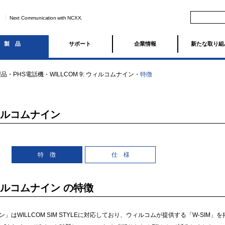
Next Communication with NCXX.
製品
サポート
企業情報
新たな取り組
製品
・
PHS電話機
・
WILLCOM 9: ウィルコムナイン
・
特徴
ウィルコムナイン
特 徴
仕 様
 ウィルコムナイン の特徴
イン」はWILLCOM SIM STYLEに対応しており、ウィルコムが提供する「W-SI