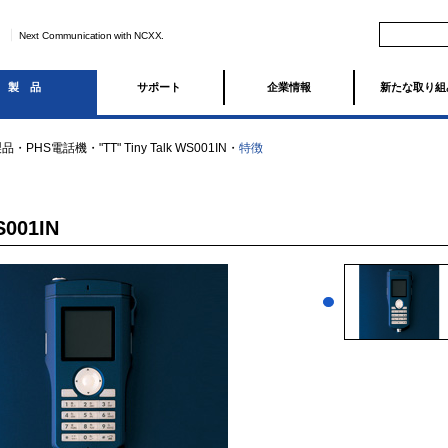
Next Communication with NCXX.
製品
サポート
企業情報
新たな取り組
製品
・
PHS電話機
・
"TT" Tiny Talk WS001IN
・
特徴
S001IN