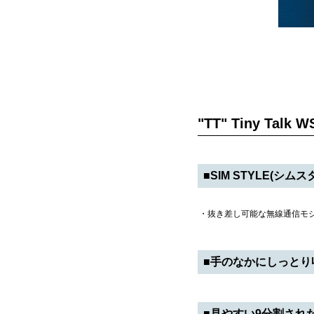
"TT" Tiny Talk
■SIM STYLE(シムス
・抜き差し可能な無線通信モジ
■手のなかにしっとり
■見やすい9分割され