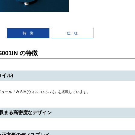
特 徴
仕 様
 WS001IN の特徴
タイル)
ュール「W-SIM(ウィルコムシム)」を搭載しています。
収まる高密度なデザイン
た正方形のディスプレイ